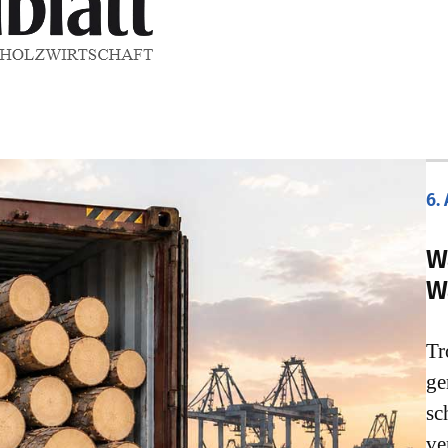
6.
W
W
Tr
ge
sc
ve