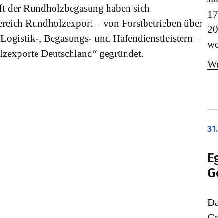
ft der Rundholzbegasung haben sich
17
reich Rundholzexport – von Forstbetrieben über
20
Logistik-, Begasungs- und Hafendienstleistern –
we
olzexporte Deutschland“ gegründet.
We
31.
E
G
Da
Gr