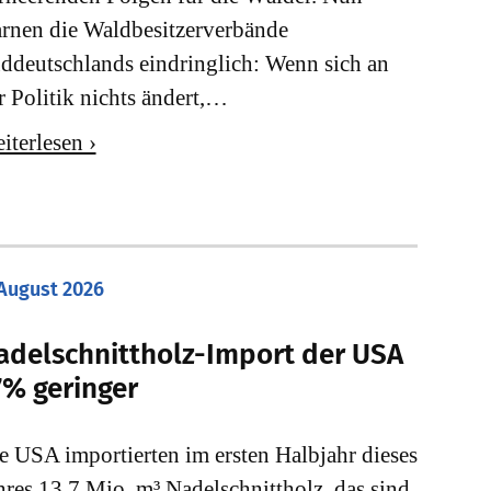
rnen die Waldbesitzerverbände
ddeutschlands eindringlich: Wenn sich an
r Politik nichts ändert,…
iterlesen ›
 August 2026
adelschnittholz-Import der USA
7% geringer
e USA importierten im ersten Halbjahr dieses
hres 13,7 Mio. m³ Nadelschnittholz, das sind