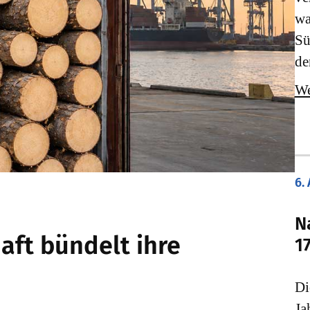
wa
Sü
de
We
6.
N
aft bündelt ihre
1
Di
Ja