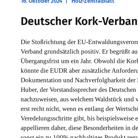
16. Oktober 2024
Holz-Zentralblatt
​Deutscher Kork-Verband
Die Stoßrichtung der EU-Entwaldungsveror
Verband grundsätzlich positiv. Er begrüßt a
Übergangsfrist um ein Jahr. Obwohl die Kor
könnte die EUDR aber zusätzliche Anforderun
Dokumentation und Nachverfolgbarkeit der Li
Huber, der Vorstandssprecher des Deutschen
nachzuweisen, aus welchem Waldstück und 
erst recht nicht, wenn es entlang der Werts
Veredelungsschritte gibt, bis beispielsweise 
appellieren daher, diese Besonderheiten in
sonst ein zu 100% nachhaltiges Produkt reg